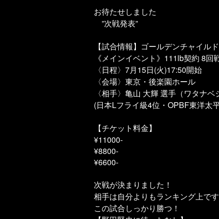
お待たせしました
”次戦発表”
【試合情報】ゴールデンチャイルドボ
《メインイベント》111lb契約 8回
〈日程〉7月15日(火)17:50開始
〈会場〉東京・後楽園ホール
〈相手〉亀山 大輝 選手（ワタナベ
(日本Lフライ級4位・OPBF東洋太平
【チケット料金】
¥11000-
¥8800-
¥6600-
次戦が決まりました！
相手は自分よりもランキング上です
この試合しっかり勝つ！