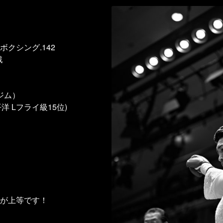
クシング.142
戦
ジム）
洋 Lフライ級15位)
が上等です！