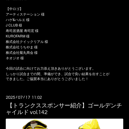
【中ロゴ】
アーティステーション 様
ハゲ&ハルエ 様
J CLUB 様
寿司居酒屋 寿司宏 様
KUROFARM 様
株式会社クイックリアル 様
株式会社うちやま 様
株式会社菊丸商会 様
ネオジオ 様
今回の試合に向けてお力添え頂きありがとうございます。
しっかり試合までの間、準備ができ、試合で良い結果を出すことが
できました。ご協賛本当にありがとうございました！
2025
/
07
/
17 11:02
【トランクススポンサー紹介】ゴールデンチ
ャイルド vol.142