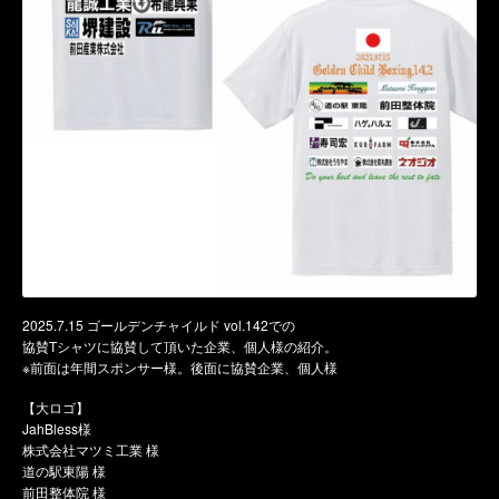
2025.7.15 ゴールデンチャイルド vol.142での
協賛Tシャツに協賛して頂いた企業、個人様の紹介。
※前面は年間スポンサー様。後面に協賛企業、個人様
【大ロゴ】
JahBless様
株式会社マツミ工業 様
道の駅東陽 様
前田整体院 様