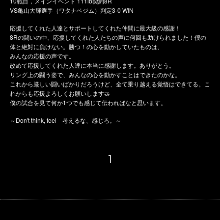
10戦目，メインイベント 111lb契約8R
VS亀山大輝選手（ワタナベジム）判定3-0 WIN
応援してくれた人達とサポートしてくれた仲間に最大級の感謝！
8Rの闘いの中、応援してくれた人たちの声に何回も助けられました！僕の
体と絶対に負けない。勝つ！の心を動かしていたものは、
みんなの応援の声です。
改めて応援してくれた人達に本当に感謝します。ありがとう。
リング上の闘う姿で、みんなの心を動かすことはできたのかな。
これから厳しい闘いばかりだろうけど、全て乗り越える覚悟はできてる。こ
れからも応援よろしくお願いします🤝
僕の試合を見て何か1つでも感じて伝わればなと思います。
Don't think, feel
～
考えるな、感じろ。～
1