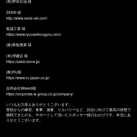
(有)野田石油 様
ZAXIS 様
http://www.zaxis-uki.com/
龍誠工業 様
https://www.ryuuseikougyou.com/
(株)希龍興業 様
(有)堺建設 様
https://sakai.bona.jp/
(株)RU様
https://www.ru-japan.co.jp/
合同会社Wseed様
https://corporate.w-group.co.jp/company/
いつもお力添えありがとうございます。
普段からの練習、食事、減量、リカバリーなど、試合に向けて最高の状態で
挑戦できたのも、サポートして頂いたスポンサー様のおかげです。本当にあ
りがとうございます。