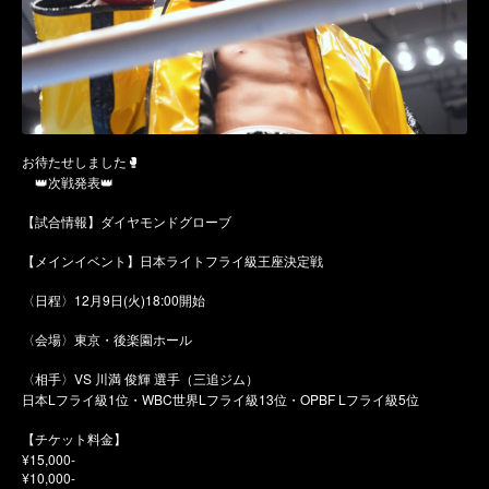
お待たせしました🥊
👑次戦発表👑
【試合情報】ダイヤモンドグローブ
【メインイベント】日本ライトフライ級王座決定戦
〈日程〉12月9日(火)18:00開始
〈会場〉東京・後楽園ホール
〈相手〉VS 川満 俊輝 選手（三追ジム）
日本Lフライ級1位・WBC世界Lフライ級13位・OPBF Lフライ級5位
【チケット料金】
¥15,000-
¥10,000-