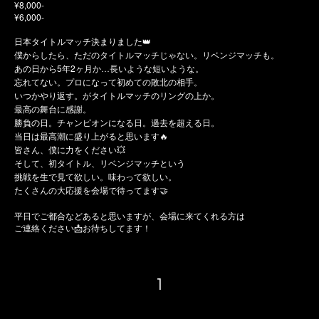
¥8,000-
¥6,000-
日本タイトルマッチ決まりました👑
僕からしたら、ただのタイトルマッチじゃない。リベンジマッチも。
あの日から5年2ヶ月か…長いような短いような。
忘れてない。プロになって初めての敗北の相手。
いつかやり返す。がタイトルマッチのリングの上か。
最高の舞台に感謝。
勝負の日。チャンピオンになる日。過去を超える日。
当日は最高潮に盛り上がると思います🔥
皆さん、僕に力をください💥
そして、初タイトル、リベンジマッチという
挑戦を生で見て欲しい。味わって欲しい。
たくさんの大応援を会場で待ってます🤝
平日でご都合などあると思いますが、会場に来てくれる方は
ご連絡ください
📩
お待ちしてます！
1