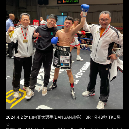
2024.4.2 対 山内寛太選手(DANGAN越谷) 3R 1分48秒 TKO勝
ち